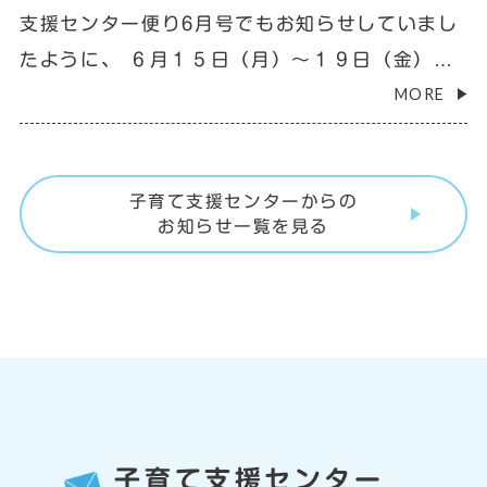
支援センター便り6月号でもお知らせしていまし
び用おむつ、タオル、帽子など、必要なものを準
たように、 ６月１５日（月）～１９日（金）の
備して来て下さい。 よろしくお願いいたしま
MORE
午前中は、 園の行事の為、遊戯室は通れません
す。
ので、中庭より出入りをして下さい。 詳しく
は、支援センター便り６月号をご覧下さい。 よ
子育て支援センターからの
ろしくお願いいたします。
お知らせ一覧を見る
子育て支援センター