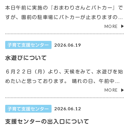
本日午前に実施の『おまわりさんとパトカー』で
すが、園前の駐車場にパトカーが止まりますの
MORE
で、支援センターに来られる方は、コミュニティ
センター駐車場に車を止めて下さい。 また、パ
2026.06.19
子育て支援センター
トカーと写真を撮られる方は、下足の関係上、中
庭から出入りして下さい。 よろしくお願いいた
水遊びについて
します。
６月２２日（月）より、天候をみて、水遊びを始
めたいと思っております。 晴れの日、午前中の
MORE
みです。 なお、熱中症警戒アラートが出た日、
暑さ指数（WBGT）が28以上の日等は、行いま
2026.06.12
子育て支援センター
せん。 また、晴れであっても行事等により実施
しない日は、HPで知らせますので、確認してか
支援センターの出入口について
ら来てください。 各自、水分補給のお茶、水遊